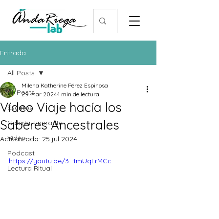
Entrada
All Posts
Milena Katherine Pérez Espinosa
All Posts
29 mar 2024
1 min de lectura
Vídeo Viaje hacía los
Escritos
Saberes Ancestrales
Galería Itinerante
Vídeo
Actualizado:
25 jul 2024
Podcast
https://youtu.be/3_tmUqLrMCc
Lectura Ritual